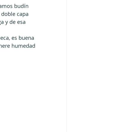
mamos budín 
 doble capa 
a y de esa 
eca, es buena 
genere humedad 