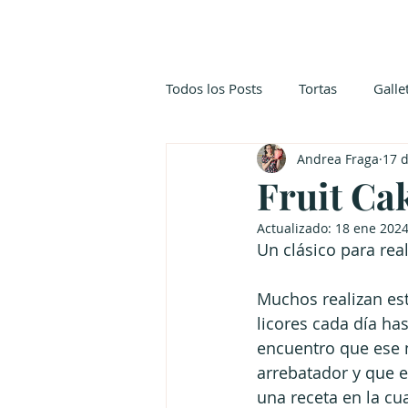
Todos los Posts
Tortas
Galle
Andrea Fraga
17 d
Pastelería Japonesa
Postres
Fruit Ca
Actualizado:
18 ene 202
Un clásico para rea
Muchos realizan est
licores cada día ha
encuentro que ese m
arrebatador y que 
una receta en la cu