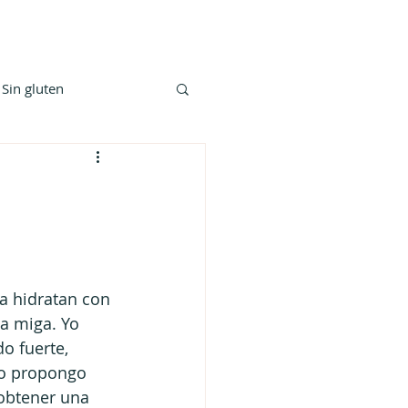
Sin gluten
a hidratan con 
la miga. Yo 
o fuerte, 
vo propongo 
 obtener una 