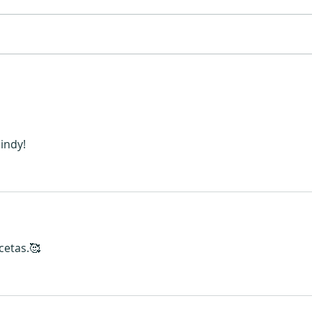
Vaini
Pan de banana con chocolate
y nueces pecan
indy!
ecetas.🥰