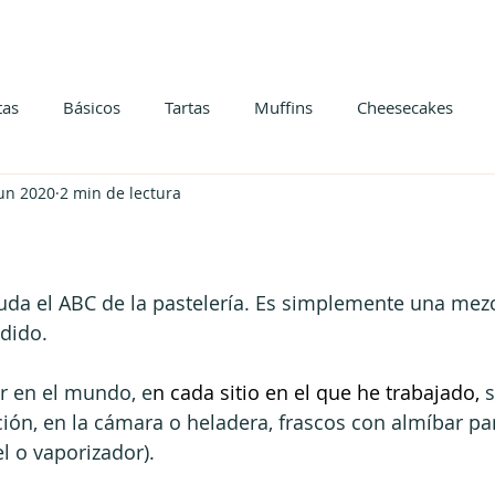
tas
Básicos
Tartas
Muffins
Cheesecakes
jun 2020
2 min de lectura
duda el ABC de la pastelería. Es simplemente una mezc
dido.
ar en el mundo, e
n cada sitio en el que he trabajado,
 
ción, en la cámara o heladera, frascos con almíbar p
el o vaporizador). 