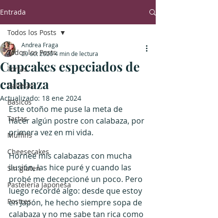
Entrada
Todos los Posts
Andrea Fraga
Todos los Posts
29 oct 2020
4 min de lectura
Cupcakes especiados de
Tortas
calabaza
Galletas
Actualizado:
18 ene 2024
Básicos
Este otoño me puse la meta de 
Tartas
hacer algún postre con calabaza, por 
primera vez en mi vida.
Muffins
Cheesecakes
Horneé mis calabazas con mucha 
ilusión, las hice puré y cuando las 
Sin gluten
probé me decepcioné un poco. Pero 
Pastelería Japonesa
luego recordé algo: desde que estoy 
Postres
en Japón, he hecho siempre sopa de 
calabaza y no me sabe tan rica como 