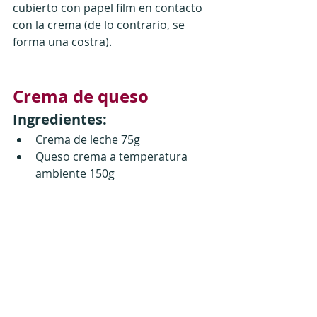
cubierto con papel film en contacto 
con la crema (de lo contrario, se 
forma una costra).
Crema de queso
Ingredientes:
Crema de leche 75g
Queso crema a temperatura 
ambiente 150g 
20g de azúcar granulada fina o 
azúcar impalpable
Procedimiento:
1)
 Por un lado batir el queso junto al 
azúcar hasta obtener una 
consistencia bien cremosa.
2)
 Por otro lado, batir la crema de 